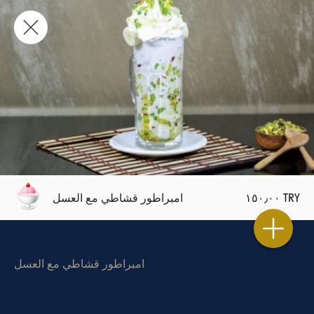
١٥٠٫٠٠ TRY
امبراطور قشاطي مع العسل