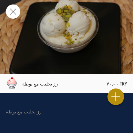
٧٠٫٠٠ TRY
رز بحليب مع بوظة