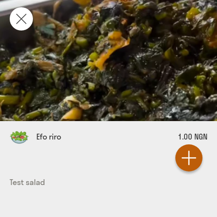
Efo riro
1.00 NGN
Test salad