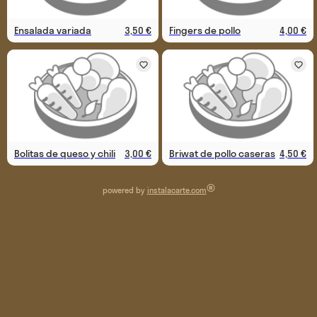
Ensalada variada
3,50 €
Fingers de pollo
4,00 €
Bolitas de queso y chili
3,00 €
Briwat de pollo caseras
4,50 €
®
powered by
instalacarte.com