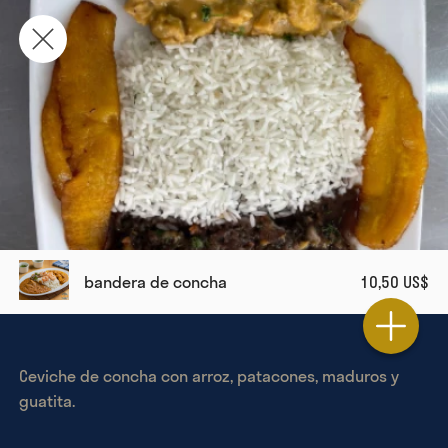
bandera de concha
10,50 US$
Ceviche de concha con arroz, patacones, maduros y 
guatita.