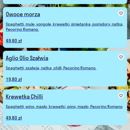
Owoce morza
Spaghetti, mule, vongole, krewetki, śmietanka, pomidory, natka,
Pecorino Romano.
49,80 zł
Aglio Olio Szałwia
Spaghetti, szałwia, natka, chilli, Pecorino Romano.
19,80 zł
Krewetka Chilli
Spaghetti, wino, masło, krewetki, wino, masło, Pecorino Romano
49,80 zł