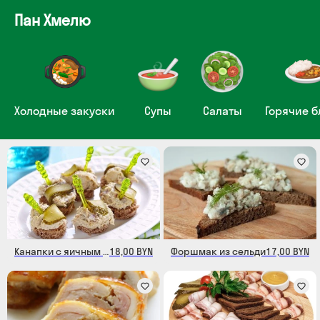
Пан Хмелю
Холодные закуски
Супы
Салаты
Горячие 
Канапки с яичным паштетом
18,00 BYN
Форшмак из сельди
17,00 BYN