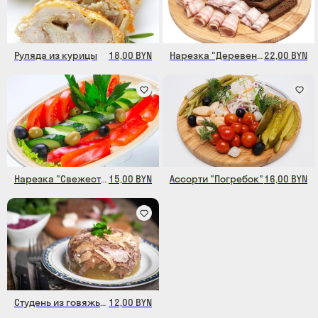
Руляда из курицы
18,00 BYN
Нарезка "Деревенская"
22,00 BYN
Нарезка "Свежесть"
15,00 BYN
Ассорти "Погребок"
16,00 BYN
Студень из говяжьих ножек
12,00 BYN