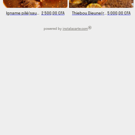
Igname pilé(sauce arachide, viande)
2 500,00 CFA
Thiebou Dieune(riz gras)
5 000,00 CFA
®
powered by
instalacarte.com