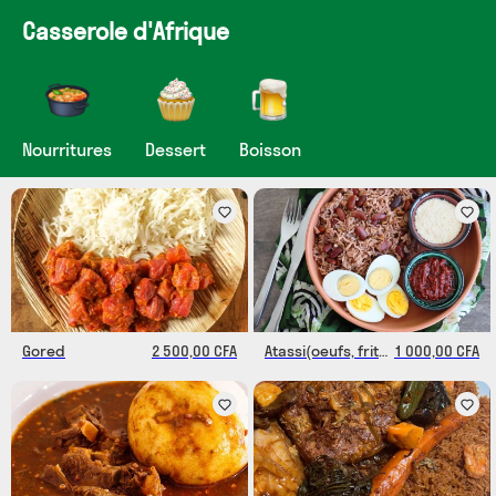
Casserole d'Afrique
Nourritures
Dessert
Boisson
Gored
2 500,00 CFA
Atassi(oeufs, friture)
1 000,00 CFA