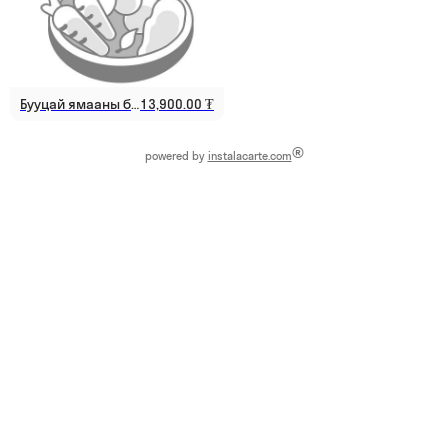
Бууцай ямааны бяслагтай салат
13,900.00 ₮
®
powered by
instalacarte.com