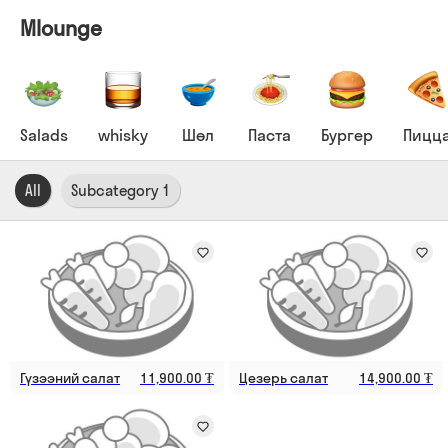
Mlounge
Salads
whisky
Шөл
Паста
Бургер
Пицц
All
Subcategory 1
Гүзээний салат
11,900.00 ₮
Цезерь салат
14,900.00 ₮