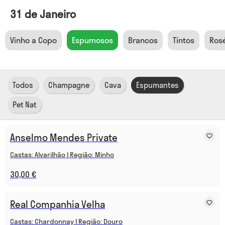
31 de Janeiro
Vinho a Copo
Espumosos
Brancos
Tintos
Ros
Todos
Champagne
Cava
Espumantes
Pet Nat
Anselmo Mendes Private
Castas: Alvarilhão I Região: Minho
30,00 €
Real Companhia Velha
Castas: Chardonnay I Região: Douro