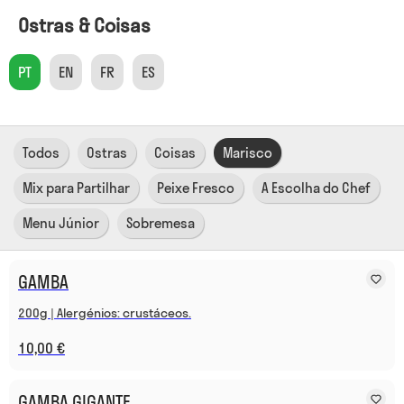
Ostras & Coisas
PT
EN
FR
ES
Todos
Ostras
Coisas
Marisco
Mix para Partilhar
Peixe Fresco
A Escolha do Chef
Menu Júnior
Sobremesa
GAMBA
200g | Alergénios: crustáceos.
10,00 €
GAMBA GIGANTE