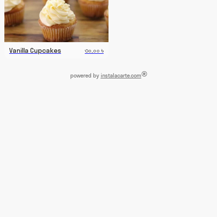
Vanilla Cupcakes
৩০.০০ ৳
®
powered by
instalacarte.com