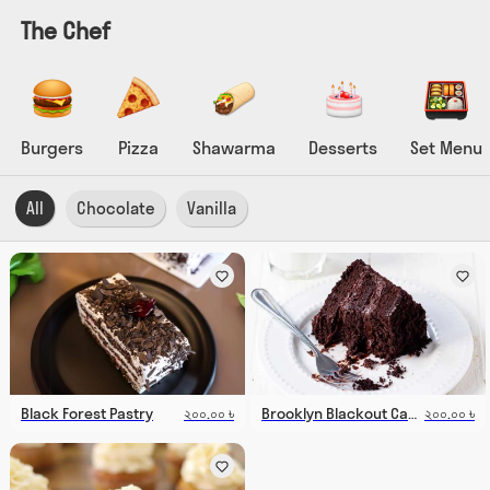
The Chef
Burgers
Pizza
Shawarma
Desserts
Set Menu
All
Chocolate
Vanilla
Black Forest Pastry
২০০.০০ ৳
Brooklyn Blackout Cake
২০০.০০ ৳